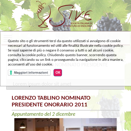
Questo sito o gli strumenti terzi da questo utilizzati si avvalgono di cookie
necessari al funzionamento ed utili alle finalità illustrate nella cookie policy.
»
Vita associativa
Se vuoi saperne di più o negare il consenso a tutti o ad alcuni cookie,
consulta la cookie policy. Chiudendo questo banner, scorrendo questa
pagina, cliccando su un link o proseguendo la navigazione in altra maniera,
LORENZO TABLINO NOMINATO PRESIDENTE
acconsenti all’uso dei cookie.
OK
ONORARIO 2011
Lorem ipsum dolor sit amet
LORENZO TABLINO NOMINATO
PRESIDENTE ONORARIO 2011
Appuntamento del 2 dicembre