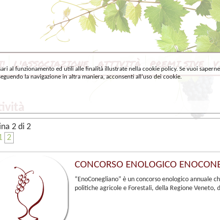
I!
L'ASSOCIAZIONE
ATTIVITÀ
PREMI SIVE
V
ari al funzionamento ed utili alle finalità illustrate nella cookie policy. Se vuoi sapern
guendo la navigazione in altra maniera, acconsenti all’uso dei cookie.
tività
ina 2 di 2
1 
 2 
CONCORSO ENOLOGICO ENOCONE
“EnoConegliano” è un concorso enologico annuale che s
politiche agricole e Forestali, della Regione Veneto, d