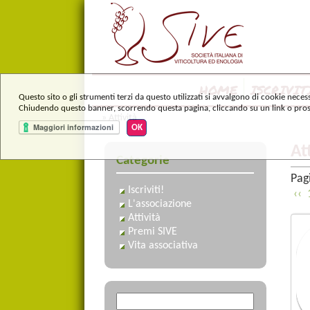
HOME
ISCRIVIT
Questo sito o gli strumenti terzi da questo utilizzati si avvalgono di cookie necess
Chiudendo questo banner, scorrendo questa pagina, cliccando su un link o prose
» Attività
OK
At
Categorie
Pag
Iscriviti!
 ‹‹ 
 
L'associazione
Attività
Premi SIVE
Vita associativa